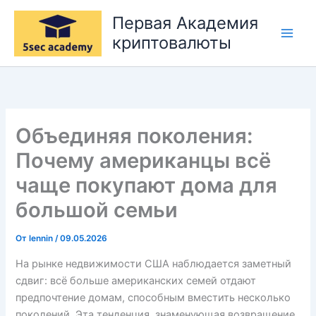
Перейти
Первая Академия
к
криптовалюты
содержимому
Объединяя поколения:
Почему американцы всё
чаще покупают дома для
большой семьи
От
lennin
/
09.05.2026
На рынке недвижимости США наблюдается заметный
сдвиг: всё больше американских семей отдают
предпочтение домам, способным вместить несколько
поколений. Эта тенденция, знаменующая возвращение