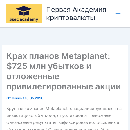
Перейти
Первая Академия
к
криптовалюты
содержимому
Крах планов Metaplanet:
$725 млн убытков и
отложенные
привилегированные акции
От
lennin
/
13.05.2026
Крупная компания Metaplanet, специализирующаяся на
инвестициях в биткоин, опубликовала тревожные
финансовые результаты, зафиксировав колоссальные
убытки в размере 725 миллионов долларов. Эта