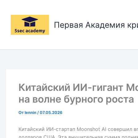
Перейти
к
содержимому
Первая Академия к
Китайский ИИ-гигант Mo
на волне бурного роста
От
lennin
/
07.05.2026
Китайский ИИ-стартап Moonshot AI совершил в
долларов США. Эта внушительная сумма подни