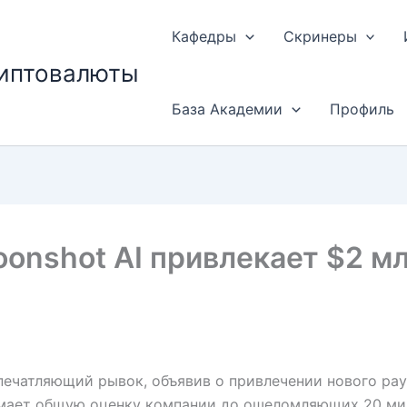
Кафедры
Скринеры
риптовалюты
База Академии
Профиль
onshot AI привлекает $2 м
печатляющий рывок, объявив о привлечении нового ра
мает общую оценку компании до ошеломляющих 20 мил