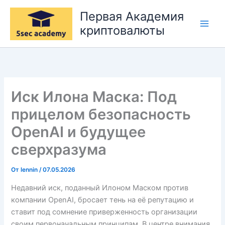
Перейти
Первая Академия
к
криптовалюты
содержимому
Иск Илона Маска: Под
прицелом безопасность
OpenAI и будущее
сверхразума
От
lennin
/
07.05.2026
Недавний иск, поданный Илоном Маском против
компании OpenAI, бросает тень на её репутацию и
ставит под сомнение приверженность организации
своим первоначальным принципам. В центре внимания