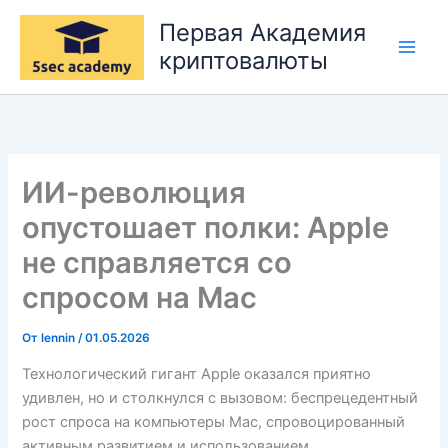
Перейти
Первая Академия
к
криптовалюты
содержимому
ИИ-революция
опустошает полки: Apple
не справляется со
спросом на Mac
От
lennin
/
01.05.2026
Технологический гигант Apple оказался приятно
удивлен, но и столкнулся с вызовом: беспрецедентный
рост спроса на компьютеры Mac, спровоцированный
активным развитием и использованием