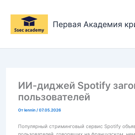
Перейти
к
содержимому
Первая Академия к
ИИ-диджей Spotify заго
пользователей
От
lennin
/
07.05.2026
Популярный стриминговый сервис Spotify объя
пользователей, говорящих на французском, нем