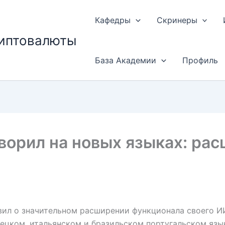
Кафедры
Скринеры
риптовалюты
База Академии
Профиль
ворил на новых языках: ра
вил о значительном расширении функционала своего И
ецком, итальянском и бразильском португальском язы