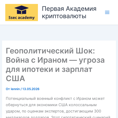
Перейти
Первая Академия
к
криптовалюты
содержимому
Геополитический Шок:
Война с Ираном — угроза
для ипотеки и зарплат
США
От
lennin
/
13.05.2026
Потенциальный военный конфликт с Ираном может
обернуться для экономики США колоссальным
ударом, по оценкам экспертов, достигающим 300
миллиардов долларов. Этот гипотетический сценарий