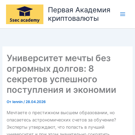
Перейти
Первая Академия
к
криптовалюты
содержимому
Университет мечты без
огромных долгов: 8
секретов успешного
поступления и экономии
От
lennin
/
28.04.2026
Мечтаете о престижном высшем образовании, но
опасаетесь астрономических счетов за обучение?
Эксперты утверждают, что попасть в лучший
университет и при этом значительно сократить