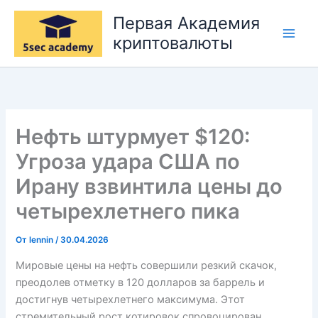
Перейти
Первая Академия
к
криптовалюты
содержимому
Нефть штурмует $120:
Угроза удара США по
Ирану взвинтила цены до
четырехлетнего пика
От
lennin
/
30.04.2026
Мировые цены на нефть совершили резкий скачок,
преодолев отметку в 120 долларов за баррель и
достигнув четырехлетнего максимума. Этот
стремительный рост котировок спровоцирован